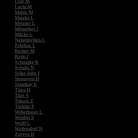
Lolo M
Lucht M
Mahlo M
Matzke L
Metzner L
Mönnekes J
Mücke L
Nelamischkis L
Polzfuss L
Richter M
Riolo I
Schnapke R
Schultz N
Selke-John J
Steguwert H
Sztankay E
Thies H
Titze A
Toksöz Z
Türklitz P
Weberbauer L
Weidert S
Wolff L
Woltersdorf N
Zuyeva H