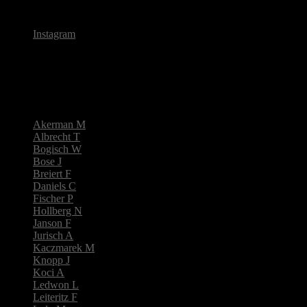
Michael Berneburg - Fotograf seit 1984
Instagram
Tremsdorf 2024
Teilnehmer:
Akerman M
Albrecht T
Bogisch W
Bose J
Breiert F
Daniels C
Fischer P
Hollberg N
Janson F
Jurisch A
Kaczmarek M
Knopp J
Koci A
Ledwon L
Leiteritz F